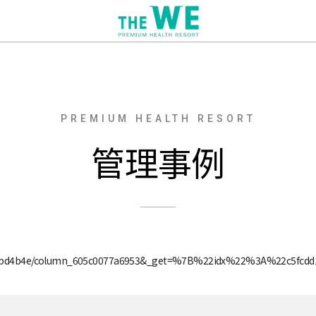
PREMIUM HEALTH RESORT
管理事例
d11bd4b4e/column_605c0077a6953&_get=%7B%22idx%22%3A%22c5fc