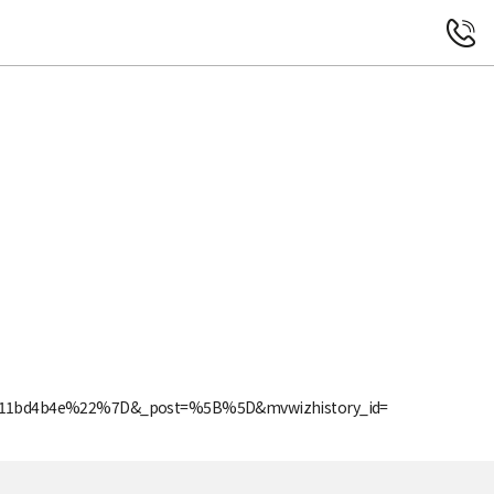
전화연결
dd11bd4b4e%22%7D&_post=%5B%5D&mvwizhistory_id=